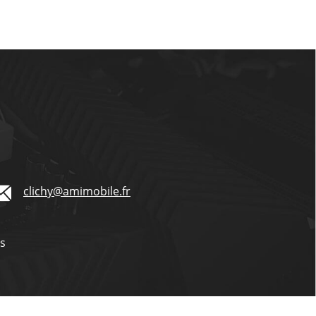
clichy@amimobile.fr
és