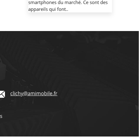
smartphones du marché. Ce sont des
appareils qui font..
clichy@amimobile.fr
és