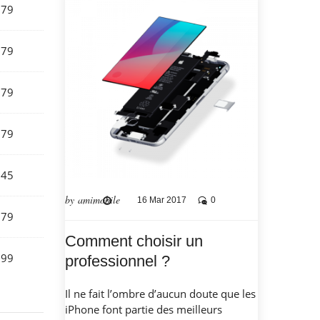
279
279
279
279
345
by amimobile
16 Mar 2017
0
279
Comment choisir un
599
professionnel ?
Il ne fait l’ombre d’aucun doute que les
iPhone font partie des meilleurs