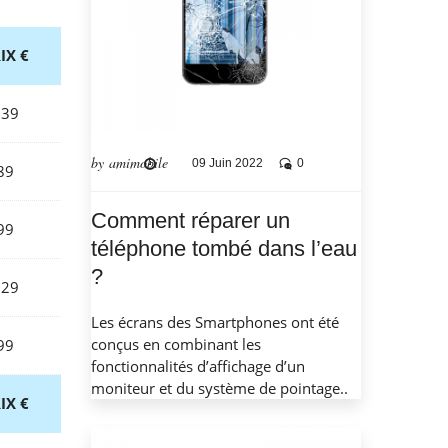
IX €
239
by amimobile
09 Juin 2022
0
89
Comment réparer un
99
téléphone tombé dans l’eau
?
129
Les écrans des Smartphones ont été
conçus en combinant les
99
fonctionnalités d’affichage d’un
moniteur et du système de pointage..
IX €