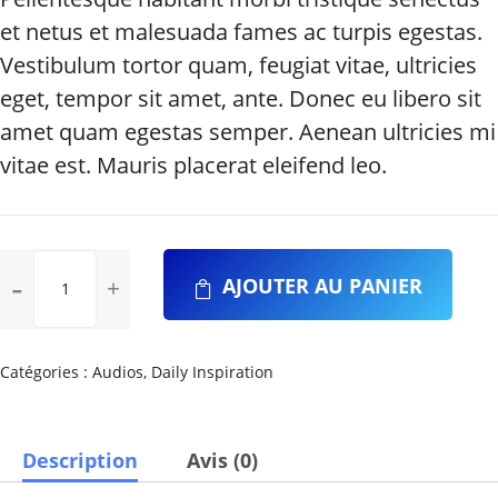
et netus et malesuada fames ac turpis egestas.
Vestibulum tortor quam, feugiat vitae, ultricies
eget, tempor sit amet, ante. Donec eu libero sit
amet quam egestas semper. Aenean ultricies mi
vitae est. Mauris placerat eleifend leo.
quantité
AJOUTER AU PANIER
de
Performance
Liquid
Cooling
Catégories :
Audios
,
Daily Inspiration
System
Description
Avis (0)