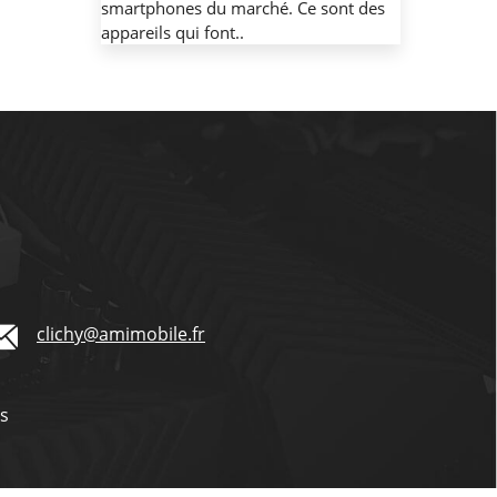
smartphones du marché. Ce sont des
appareils qui font..
clichy@amimobile.fr
és